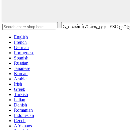
தேட என்டர் அல்லது மூட ESC ஐ அழு
English
French
German
Portuguese
Spanish
Russian
Japanese
Korean
Arabic
Irish
Greek
Turkish
Italian
Danish
Romanian
Indonesian
Czech
Afrikaans