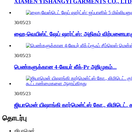
XIAMEN YISHANGYI GARMENTS CO., LTD வெ
30/05/23
ஹை-வெயிஸ்ட் ஷேப் ஷார்ட்ஸ்: அதிகம் விற்பனையாகு
30/05/23
பெண்களுக்கான 4-லேயர் லீக்-Pr அறிமுகம்...
30/05/23
ஜியாமென் யிஷாங்கி கார்மென்ட்ஸ் கோ., லிமிடெட். கா
தொடர்பு
ஜியாமென்