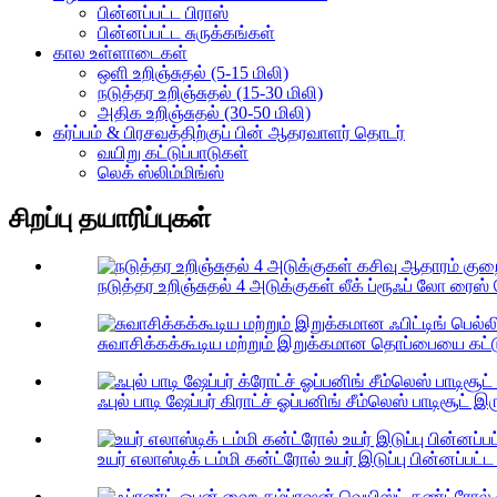
பின்னப்பட்ட பிராஸ்
பின்னப்பட்ட சுருக்கங்கள்
கால உள்ளாடைகள்
ஒளி உறிஞ்சுதல் (5-15 மிலி)
நடுத்தர உறிஞ்சுதல் (15-30 மிலி)
அதிக உறிஞ்சுதல் (30-50 மிலி)
கர்ப்பம் & பிரசவத்திற்குப் பின் ஆதரவாளர் தொடர்
வயிறு கட்டுப்பாடுகள்
லெக் ஸ்லிம்மிங்ஸ்
சிறப்பு தயாரிப்புகள்
நடுத்தர உறிஞ்சுதல் 4 அடுக்குகள் லீக் ப்ரூஃப் லோ ரைஸ் 
சுவாசிக்கக்கூடிய மற்றும் இறுக்கமான தொப்பையை கட்டுப்
ஃபுல் பாடி ஷேப்பர் கிராட்ச் ஓப்பனிங் சீம்லெஸ் பாடிசூட் இரு
உயர் எலாஸ்டிக் டம்மி கன்ட்ரோல் உயர் இடுப்பு பின்னப்பட்ட 