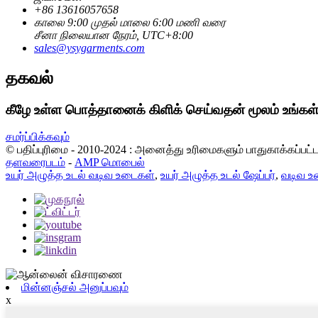
+86 13616057658
காலை 9:00 முதல் மாலை 6:00 மணி வரை
சீனா நிலையான நேரம், UTC+8:00
sales@ysygarments.com
தகவல்
கீழே உள்ள பொத்தானைக் கிளிக் செய்வதன் மூலம் உங்க
சமர்ப்பிக்கவும்
© பதிப்புரிமை - 2010-2024 : அனைத்து உரிமைகளும் பாதுகாக்கப்பட
தளவரைபடம்
-
AMP மொபைல்
உயர் அழுத்த உடல் வடிவ உடைகள்
,
உயர் அழுத்த உடல் ஷேப்பர்
,
வடிவ உ
மின்னஞ்சல் அனுப்பவும்
x