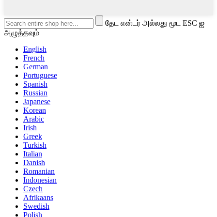
தேட என்டர் அல்லது மூட ESC ஐ
அழுத்தவும்
English
French
German
Portuguese
Spanish
Russian
Japanese
Korean
Arabic
Irish
Greek
Turkish
Italian
Danish
Romanian
Indonesian
Czech
Afrikaans
Swedish
Polish