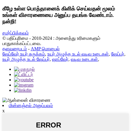
கீழே உள்ள பொத்தானைக் கிளிக் செய்வதன் மூலம்
உங்கள் விசாரணையை அனுப்ப தயங்க வேண்டாம்.
நன்றி!
சமர்ப்பிக்கவும்
© பதிப்புரிமை - 2010-2024 : அனைத்து உரிமைகளும்
பாதுகாக்கப்பட்டவை.
தளவரைபடம்
-
AMP மொபைல்
ஷேப்வேர் உயர் சுருக்கம்
,
உயர் அழுத்த உடல் வடிவ உடைகள்
,
ஷேப்பர்
,
உயர் அழுத்த உடல் ஷேப்பர்
,
ஷாப்வேர்
,
வடிவ உடைகள்
,
மின்னஞ்சல் அனுப்பவும்
x