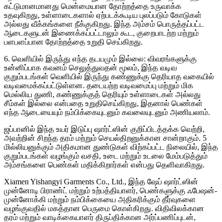
கட்டுமானமானது மென்மையான தோற்றத்தை உருவாக்க
உதவுகிறது, உள்ளாடைகளால் ஏற்படக்கூடிய புலப்படும் கோடுகள்
அல்லது வீக்கங்களை நீக்குகிறது. இந்த அம்சம் பொருத்தப்பட்ட
ஆடைகளுடன் இணைக்கப்பட்டாலும் கூட, குறைபாடற்ற மற்றும்
பளபளப்பான தோற்றத்தை உறுதி செய்கிறது.
6. வெளியில் இருந்து எந்த தடயமும் இல்லை: விவரங்களுக்கு
உன்னிப்பாக கவனம் செலுத்துவதன் மூலம், இந்த வடிவ
குறும்படங்கள் வெளியில் இருந்து கண்ணுக்கு தெரியாத வகையில்
வடிவமைக்கப்பட்டுள்ளன. தடையற்ற வடிவமைப்பு மற்றும் மிக
மெல்லிய துணி, கண்ணுக்குத் தெரியும் உள்ளாடைகள் அல்லது
சீம்கள் இல்லை என்பதை உறுதிசெய்கிறது, இதனால் பெண்கள்
எந்த ஆடையையும் நம்பிக்கையுடனும் கவலையுடனும் அணியலாம்.
ஜப்பானில் இந்த உயர் இடுப்பு ஷார்ட்ஸின் குறிப்பிடத்தக்க வெற்றி,
அவற்றின் சிறந்த தரம் மற்றும் செயல்திறனுக்கான சான்றாகும். 5
மில்லியனுக்கும் அதிகமான துண்டுகள் விற்கப்பட்ட நிலையில், இந்த
குறும்படங்கள் வழங்கும் வசதி, உடை மற்றும் உடலை மேம்படுத்தும்
அம்சங்களை பெண்கள் மதிக்கிறார்கள் என்பது தெளிவாகிறது.
Xiamen Yishangyi Garments Co., Ltd., இந்த ஷேப் ஷார்ட்ஸின்
முன்னோடி பிராண்ட் மற்றும் உற்பத்தியாளர், பெண்களுக்கு ஃபேஷன்-
முன்னோக்கி மற்றும் நம்பிக்கையை அதிகரிக்கும் தீர்வுகளை
வழங்குவதில் மகத்தான பெருமை கொள்கிறது. விதிவிலக்கான
தரம் மற்றும் வாடிக்கையாளர் திருப்திக்கான அர்ப்பணிப்புடன்,