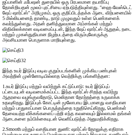
ஜப்பானின் ஃபேஷன் துறையில் ஒரு பிரபலமான தயாரிப்பு
தோன்றியதன் மூலம் புரட்சியை ஏற்படுத்தியுள்ளது. "ஹை-வேஸ்டெட்
ஷேப் ஷார்ட்ஸ்" அறிமுகம், ஒரு குறிப்பிடத்தக்க ஆடை விற்பனையில்
5 மில்லியனைத் தாண்டி, நாடு முழுவதும் உள்ள பெண்களைக்
கவர்ந்துள்ளது. அதன் தனித்துவமான அம்சங்கள் மற்றும்
விதிவிலக்கான வடிவமைப்புடன், இந்த ஷேப் ஷார்ட்ஸ் ஆறுதல், நடை
மற்றும் முகஸ்துதியான நிழற்படத்தை விரும்புவோருக்கு
அவசியமான பொருளாக மாறியுள்ளது.
இந்த உயர் இடுப்பு வடிவ குறும்படங்களின் முக்கிய பண்புகள்
அவற்றின் முன்னோடியில்லாத வெற்றிக்கு பங்களித்தன:
1.உயர் இடுப்பு மற்றும் வயிற்றுக் கட்டுப்பாடு: உயர் இடுப்புப்
பட்டையுடன் வடிவமைக்கப்பட்ட இந்த ஷார்ட்ஸ் சிறந்த வயிற்று
ஆதரவை வழங்குவதோடு, மெலிதான தோற்றத்தை உருவாக்க
உதவுகிறது. இடுப்புக் கோட்டின் மூலோபாய இடமானது வசதியான
மற்றும் பாதுகாப்பான பொருத்தத்தை உறுதிசெய்கிறது, பெண்கள்
தேவையற்ற வீக்கங்களைப் பற்றி எந்த கவலையும் இல்லாமல் தங்கள்
ஆடைகளை நம்பிக்கையுடன் வெளிப்படுத்த அனுமதிக்கிறது.
2.Smooth மற்றும் வசதியான துணி: ஷார்ட்ஸ் தோலுக்கு எதிராக
மென்மையாக உணரும் மென்மையான மற்றும் இலகுரக துணியால்