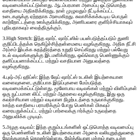
வடிவமைக்கப்பட்டுள்ளது. ஆடம்பரமான அமைப்பு ஒட்டுமொத்த
வசதியை அதிகரிக்கிறது, நாள் முழுவதும் நீட்டிக்கப்பட்ட
உடைகளுக்கு ஏற்றதாக அமைகிறது. சுவாசிக்கக்கூடிய பொருள்
காற்றோட்டத்தை ஊக்குவிக்கிறது, அணிபவரை குளிர்ச்சியாகவும்
புதியதாகவும் வைத்திருக்கும்.
3.High Stretch: இந்த ஷார்ட் ஷார்ட்ஸில் பயன்படுத்தப்படும் துணி
குறிப்பிடத்தக்க நெகிழ்ச்சித்தன்மையை வழங்குகிறது. அதிக நீட்சி
அம்சம் இயக்க சுதந்திரத்தை உறுதி செய்கிறது மற்றும் பல்வேறு
உடல் வடிவங்களுக்கு இடமளிக்கிறது, ஒவ்வொரு பெண்ணுக்கும்
தனிப்பயனாக்கப்பட்ட மற்றும் வசதியான அனுபவத்தை
வழங்குகிறது.
4.புஷ்-அப் ஹிப்ஸ்: இந்த ஷேப் ஷார்ட்ஸ் உடலின் இயற்கையான
வளைவுகளை, குறிப்பாக இடுப்புகளை மேம்படுத்த
வடிவமைக்கப்பட்டுள்ளது. மூலோபாய வடிவங்கள் மற்றும் விளிம்புகள்
ஒரு நுட்பமான லிப்ட் மற்றும் ஆதரவை வழங்குகிறது, இது ஒரு
கவர்ச்சியான மற்றும் வடிவான நிழற்படத்தை உருவாக்குகிறது.
உகந்த வசதியை பராமரிக்கும் போது பெண்கள் மிகவும்
வரையறுக்கப்பட்ட மற்றும் பார்வைக்கு ஈர்க்கும் உருவத்தை
அனுபவிக்க முடியும்.
5.அழகு வடிவம்: இந்த குறும்படங்களின் ஒட்டுமொத்த வடிவமைப்பு
ஒரு பெண்ணின் உடலின் இயற்கையான அழகை வலியுறுத்துவதை
நோக்கமாகக் கொண்டுள்ளது. நேர்த்தியான மற்றும் தடையற்ற