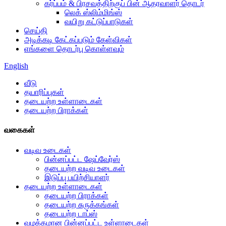
கர்ப்பம் & பிரசவத்திற்குப் பின் ஆதரவாளர் தொடர்
லெக் ஸ்லிம்மிங்ஸ்
வயிறு கட்டுப்பாடுகள்
செய்தி
அடிக்கடி கேட்கப்படும் கேள்விகள்
எங்களை தொடர்பு கொள்ளவும்
English
வீடு
தயாரிப்புகள்
தடையற்ற உள்ளாடைகள்
தடையற்ற பிராக்கள்
வகைகள்
வடிவ உடைகள்
பின்னப்பட்ட ஷேப்வேர்ஸ்
தடையற்ற வடிவ உடைகள்
இடுப்பு பயிற்சியாளர்
தடையற்ற உள்ளாடைகள்
தடையற்ற பிராக்கள்
தடையற்ற சுருக்கங்கள்
தடையற்ற டாப்ஸ்
வழக்கமான பின்னப்பட்ட உள்ளாடைகள்