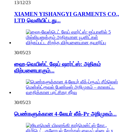
13/12/23
XIAMEN YISHANGYI GARMENTS CO.,
LTD வெளியிட்டது...
30/05/23
ஹை-வெயிஸ்ட் ஷேப் ஷார்ட்ஸ்: அதிகம்
விற்பனையாகும்...
30/05/23
பெண்களுக்கான 4-லேயர் லீக்-Pr அறிமுகம்...