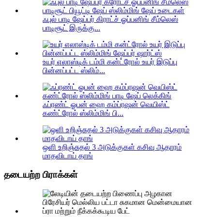
ஃபுல் பாடி ஷேப்பர் கிராட்ச் ஓப்பனிங் சீம்லெஸ்
பாடிசூட் இருக்கு...
உயர் எலாஸ்டிக் டம்மி கன்ட்ரோல் உயர் இடுப்பு
பின்னப்பட்ட ஸ்லிம்...
ஃப்ரண்ட் ஓபன் ஹை கம்ப்ரஷன் வெயிஸ்ட்
கண்ட்ரோல் ஸ்லிம்மிங் பி...
ஒளி உறிஞ்சுதல் 3 அடுக்குகள் கசிவு ஆதாரம்
மாதவிடாய் தாங்
தடையற்ற பிராக்கள்