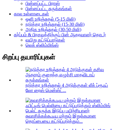
பின்னப்பட்ட பிராஸ்
பின்னப்பட்ட சுருக்கங்கள்
கால உள்ளாடைகள்
ஒளி உறிஞ்சுதல் (5-15 மிலி)
நடுத்தர உறிஞ்சுதல் (15-30 மிலி)
அதிக உறிஞ்சுதல் (30-50 மிலி)
கர்ப்பம் & பிரசவத்திற்குப் பின் ஆதரவாளர் தொடர்
வயிறு கட்டுப்பாடுகள்
லெக் ஸ்லிம்மிங்ஸ்
சிறப்பு தயாரிப்புகள்
நடுத்தர உறிஞ்சுதல் 4 அடுக்குகள் லீக் ப்ரூஃப்
லோ ரைஸ் மென்ஸ்ட்...
சுவாசிக்கக்கூடிய மற்றும் இறுக்கமான
தொப்பையை கட்டுப்படுத்தும்...