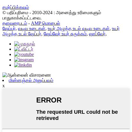
சமர்ப்பிக்கவும்
© பதிப்புரிமை - 2010-2024 : அனைத்து உரிமைகளும்
பாதுகாக்கப்பட்டவை.
தளவரைபடம்
-
AMP மொபைல்
ஷேப்பர்
,
வடிவ உடைகள்
,
உயர் அழுத்த உடல் வடிவ உடைகள்
,
உயர்
அழுத்த உடல் ஷேப்பர்
,
ஷேப்வேர் உயர் சுருக்கம்
,
ஷாப்வேர்
,
மின்னஞ்சல் அனுப்பவும்
x