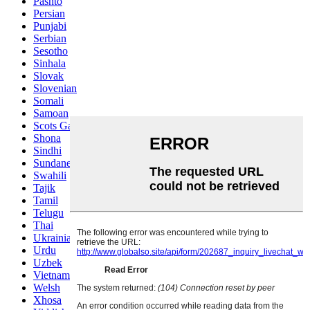
Pashto
Persian
Punjabi
Serbian
Sesotho
Sinhala
Slovak
Slovenian
Somali
Samoan
Scots Gaelic
Shona
Sindhi
Sundanese
Swahili
Tajik
Tamil
Telugu
Thai
Ukrainian
Urdu
Uzbek
Vietnamese
Welsh
Xhosa