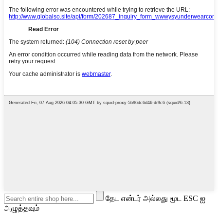
தேட என்டர் அல்லது மூட ESC ஐ
அழுத்தவும்