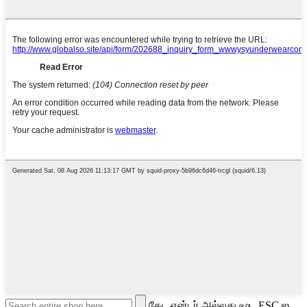
தேட என்டர் அல்லது மூட ESC ஐ