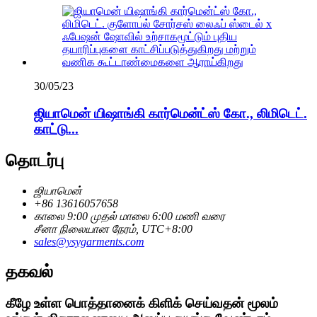
30/05/23
ஜியாமென் யிஷாங்கி கார்மென்ட்ஸ் கோ., லிமிடெட்.
காட்டு...
தொடர்பு
ஜியாமென்
+86 13616057658
காலை 9:00 முதல் மாலை 6:00 மணி வரை
சீனா நிலையான நேரம், UTC+8:00
sales@ysygarments.com
தகவல்
கீழே உள்ள பொத்தானைக் கிளிக் செய்வதன் மூலம்