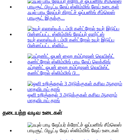
ஃபுல் பாடி ஷேப்பர் கிராட்ச் ஓப்பனிங் சீம்லெஸ்
பாடிசூட் இருக்கு...
உயர் எலாஸ்டிக் டம்மி கன்ட்ரோல் உயர் இடுப்பு
பின்னப்பட்ட ஸ்லிம்...
ஃப்ரண்ட் ஓபன் ஹை கம்ப்ரஷன் வெயிஸ்ட்
கண்ட்ரோல் ஸ்லிம்மிங் பி...
ஒளி உறிஞ்சுதல் 3 அடுக்குகள் கசிவு ஆதாரம்
மாதவிடாய் தாங்
தடையற்ற வடிவ உடைகள்