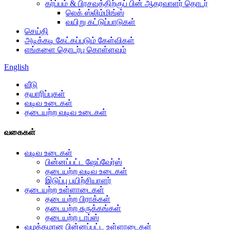
கர்ப்பம் & பிரசவத்திற்குப் பின் ஆதரவாளர் தொடர்
லெக் ஸ்லிம்மிங்ஸ்
வயிறு கட்டுப்பாடுகள்
செய்தி
அடிக்கடி கேட்கப்படும் கேள்விகள்
எங்களை தொடர்பு கொள்ளவும்
English
வீடு
தயாரிப்புகள்
வடிவ உடைகள்
தடையற்ற வடிவ உடைகள்
வகைகள்
வடிவ உடைகள்
பின்னப்பட்ட ஷேப்வேர்ஸ்
தடையற்ற வடிவ உடைகள்
இடுப்பு பயிற்சியாளர்
தடையற்ற உள்ளாடைகள்
தடையற்ற பிராக்கள்
தடையற்ற சுருக்கங்கள்
தடையற்ற டாப்ஸ்
வழக்கமான பின்னப்பட்ட உள்ளாடைகள்