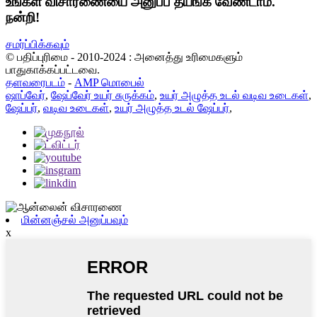
உங்கள் விசாரணையை அனுப்ப தயங்க வேண்டாம்.
நன்றி!
சமர்ப்பிக்கவும்
© பதிப்புரிமை - 2010-2024 : அனைத்து உரிமைகளும்
பாதுகாக்கப்பட்டவை.
தளவரைபடம்
-
AMP மொபைல்
ஷாப்வேர்
,
ஷேப்வேர் உயர் சுருக்கம்
,
உயர் அழுத்த உடல் வடிவ உடைகள்
,
ஷேப்பர்
,
வடிவ உடைகள்
,
உயர் அழுத்த உடல் ஷேப்பர்
,
மின்னஞ்சல் அனுப்பவும்
x