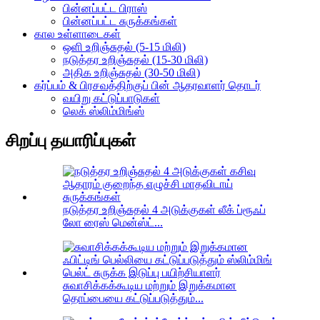
பின்னப்பட்ட பிராஸ்
பின்னப்பட்ட சுருக்கங்கள்
கால உள்ளாடைகள்
ஒளி உறிஞ்சுதல் (5-15 மிலி)
நடுத்தர உறிஞ்சுதல் (15-30 மிலி)
அதிக உறிஞ்சுதல் (30-50 மிலி)
கர்ப்பம் & பிரசவத்திற்குப் பின் ஆதரவாளர் தொடர்
வயிறு கட்டுப்பாடுகள்
லெக் ஸ்லிம்மிங்ஸ்
சிறப்பு தயாரிப்புகள்
நடுத்தர உறிஞ்சுதல் 4 அடுக்குகள் லீக் ப்ரூஃப்
லோ ரைஸ் மென்ஸ்ட்...
சுவாசிக்கக்கூடிய மற்றும் இறுக்கமான
தொப்பையை கட்டுப்படுத்தும்...