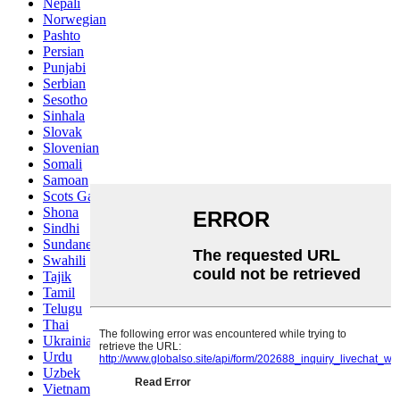
Nepali
Norwegian
Pashto
Persian
Punjabi
Serbian
Sesotho
Sinhala
Slovak
Slovenian
Somali
Samoan
Scots Gaelic
Shona
Sindhi
Sundanese
Swahili
Tajik
Tamil
Telugu
Thai
Ukrainian
Urdu
Uzbek
Vietnamese