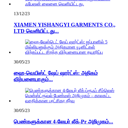
13/12/23
XIAMEN YISHANGYI GARMENTS CO.,
LTD வெளியிட்டது...
30/05/23
ஹை-வெயிஸ்ட் ஷேப் ஷார்ட்ஸ்: அதிகம்
விற்பனையாகும்...
30/05/23
பெண்களுக்கான 4-லேயர் லீக்-Pr அறிமுகம்...