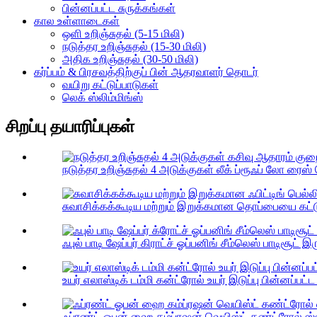
பின்னப்பட்ட சுருக்கங்கள்
கால உள்ளாடைகள்
ஒளி உறிஞ்சுதல் (5-15 மிலி)
நடுத்தர உறிஞ்சுதல் (15-30 மிலி)
அதிக உறிஞ்சுதல் (30-50 மிலி)
கர்ப்பம் & பிரசவத்திற்குப் பின் ஆதரவாளர் தொடர்
வயிறு கட்டுப்பாடுகள்
லெக் ஸ்லிம்மிங்ஸ்
சிறப்பு தயாரிப்புகள்
நடுத்தர உறிஞ்சுதல் 4 அடுக்குகள் லீக் ப்ரூஃப் லோ ரைஸ் 
சுவாசிக்கக்கூடிய மற்றும் இறுக்கமான தொப்பையை கட்டுப்
ஃபுல் பாடி ஷேப்பர் கிராட்ச் ஓப்பனிங் சீம்லெஸ் பாடிசூட் இரு
உயர் எலாஸ்டிக் டம்மி கன்ட்ரோல் உயர் இடுப்பு பின்னப்பட்ட 
ஃப்ரண்ட் ஓபன் ஹை கம்ப்ரஷன் வெயிஸ்ட் கண்ட்ரோல் ஸ்லிம