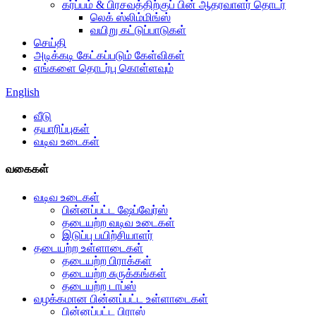
கர்ப்பம் & பிரசவத்திற்குப் பின் ஆதரவாளர் தொடர்
லெக் ஸ்லிம்மிங்ஸ்
வயிறு கட்டுப்பாடுகள்
செய்தி
அடிக்கடி கேட்கப்படும் கேள்விகள்
எங்களை தொடர்பு கொள்ளவும்
English
வீடு
தயாரிப்புகள்
வடிவ உடைகள்
வகைகள்
வடிவ உடைகள்
பின்னப்பட்ட ஷேப்வேர்ஸ்
தடையற்ற வடிவ உடைகள்
இடுப்பு பயிற்சியாளர்
தடையற்ற உள்ளாடைகள்
தடையற்ற பிராக்கள்
தடையற்ற சுருக்கங்கள்
தடையற்ற டாப்ஸ்
வழக்கமான பின்னப்பட்ட உள்ளாடைகள்
பின்னப்பட்ட பிராஸ்