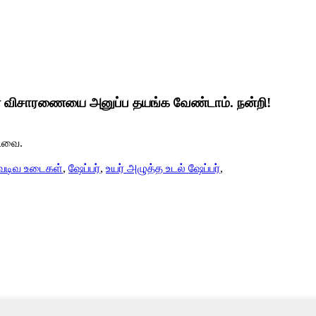
ள் விசாரணையை அனுப்ப தயங்க வேண்டாம். நன்றி!
்டவை.
 வடிவ உடைகள்
,
ஷேப்பர்
,
உயர் அழுத்த உடல் ஷேப்பர்
,