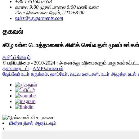
+86 13616057658
காலை 9:00 முதல் மாலை 6:00 மணி வரை
சீனா நிலையான நேரம், UTC+8:00
sales@ysygarments.com
தகவல்
கீழே உள்ள பொத்தானைக் கிளிக் செய்வதன் மூலம் உங்க
சமர்ப்பிக்கவும்
© பதிப்புரிமை - 2010-2024 : அனைத்து உரிமைகளும் பாதுகாக்கப்பட
தளவரைபடம்
-
AMP மொபைல்
ஷேப்வேர் உயர் சுருக்கம்
,
ஷாப்வேர்
,
வடிவ உடைகள்
,
உயர் அழுத்த உடல்
மின்னஞ்சல் அனுப்பவும்
x