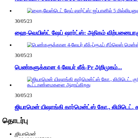
30/05/23
ஹை-வெயிஸ்ட் ஷேப் ஷார்ட்ஸ்: அதிகம் விற்பனையாகு
30/05/23
பெண்களுக்கான 4-லேயர் லீக்-Pr அறிமுகம்...
30/05/23
ஜியாமென் யிஷாங்கி கார்மென்ட்ஸ் கோ., லிமிடெட். கா
தொடர்பு
ஜியாமென்