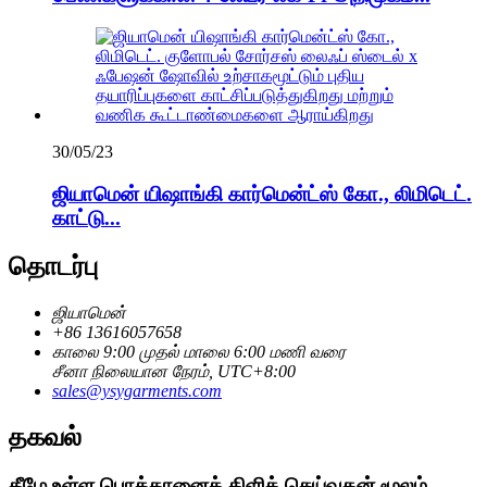
30/05/23
ஜியாமென் யிஷாங்கி கார்மென்ட்ஸ் கோ., லிமிடெட்.
காட்டு...
தொடர்பு
ஜியாமென்
+86 13616057658
காலை 9:00 முதல் மாலை 6:00 மணி வரை
சீனா நிலையான நேரம், UTC+8:00
sales@ysygarments.com
தகவல்
கீழே உள்ள பொத்தானைக் கிளிக் செய்வதன் மூலம்