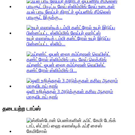
ஃபுல் பாடி ஷேப்பர் கிராட்ச் ஓப்பனிங் சீம்லெஸ்
பாடிசூட் இருக்கு...
உயர் எலாஸ்டிக் டம்மி கன்ட்ரோல் உயர் இடுப்பு
பின்னப்பட்ட ஸ்லிம்...
ஃப்ரண்ட் ஓபன் ஹை கம்ப்ரஷன் வெயிஸ்ட்
கண்ட்ரோல் ஸ்லிம்மிங் பி...
ஒளி உறிஞ்சுதல் 3 அடுக்குகள் கசிவு ஆதாரம்
மாதவிடாய் தாங்
தடையற்ற டாப்ஸ்