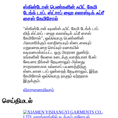
ஸ்கின்டோன் பெண்களின் ஃபிட் கேமி
டேங்க் டாப், ஸ்ட்ராப் ஹை எலாஸ்டிக் ஃப்ரீ
சைஸ் கேமிசோல்
"ஸ்கின்டோன் வுமன்ஸ் ஃபிட் கேமி டேங்க் டாப்
வித் ஸ்ட்ராப் - ஹை எலாஸ்டிக் ஃப்ரீ சைஸ்
கேமிசோல்", ஒவ்வொரு பெண்ணின்
அலமாரிக்கும் வசதியையும் ஸ்டைலையும்
மறுவரையறை செய்யும் வகையில்
வடிவமைக்கப்பட்ட ஒரு பிரதான துண்டு.
உங்களின் வேலை உடைக்கு வசதியான பேஸ்
லேயரை நீங்கள் தேடினாலும் அல்லது
சாதாரணமாக உல்லாசப் பயணத்திற்கு
ஸ்டைலான டாப் ஒன்றைத் தேடினாலும், இந்த
கேமிசோல் ஒவ்வொரு நாளும் ஏற்றதாக
இருக்கும்.
விசாரணை
விவரம்
செய்திமடல்