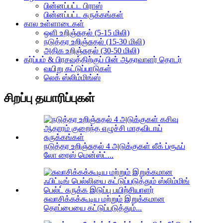
பின்னப்பட்ட பிராஸ்
பின்னப்பட்ட சுருக்கங்கள்
கால உள்ளாடைகள்
ஒளி உறிஞ்சுதல் (5-15 மிலி)
நடுத்தர உறிஞ்சுதல் (15-30 மிலி)
அதிக உறிஞ்சுதல் (30-50 மிலி)
கர்ப்பம் & பிரசவத்திற்குப் பின் ஆதரவாளர் தொடர்
வயிறு கட்டுப்பாடுகள்
லெக் ஸ்லிம்மிங்ஸ்
சிறப்பு தயாரிப்புகள்
நடுத்தர உறிஞ்சுதல் 4 அடுக்குகள் லீக் ப்ரூஃப்
லோ ரைஸ் மென்ஸ்ட்...
சுவாசிக்கக்கூடிய மற்றும் இறுக்கமான
தொப்பையை கட்டுப்படுத்தும்...