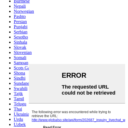
Burmese
Nepali
Norwegian
Pashto
Persian
Punjabi
Serbian
Sesotho
Sinhala
Slovak
Slovenian
Somali
Samoan
Scots Gaelic
Shona
Sindhi
Sundanese
Swahili
Tajik
Tamil
Telugu
Thai
Ukrainian
Urdu
Uzbek