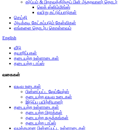
கர்ப்பம் & பிரசவத்திற்குப் பின் ஆதரவாளர் தொடர்
லெக் ஸ்லிம்மிங்ஸ்
வயிறு கட்டுப்பாடுகள்
செய்தி
அடிக்கடி கேட்கப்படும் கேள்விகள்
எங்களை தொடர்பு கொள்ளவும்
English
வீடு
தயாரிப்புகள்
தடையற்ற உள்ளாடைகள்
தடையற்ற டாப்ஸ்
வகைகள்
வடிவ உடைகள்
பின்னப்பட்ட ஷேப்வேர்ஸ்
தடையற்ற வடிவ உடைகள்
இடுப்பு பயிற்சியாளர்
தடையற்ற உள்ளாடைகள்
தடையற்ற பிராக்கள்
தடையற்ற சுருக்கங்கள்
தடையற்ற டாப்ஸ்
வழக்கமான பின்னப்பட்ட உள்ளாடைகள்