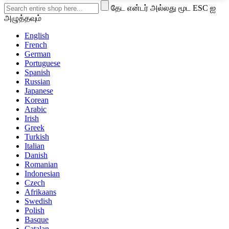
தேட என்டர் அல்லது மூட ESC ஐ
அழுத்தவும்
English
French
German
Portuguese
Spanish
Russian
Japanese
Korean
Arabic
Irish
Greek
Turkish
Italian
Danish
Romanian
Indonesian
Czech
Afrikaans
Swedish
Polish
Basque
Catalan