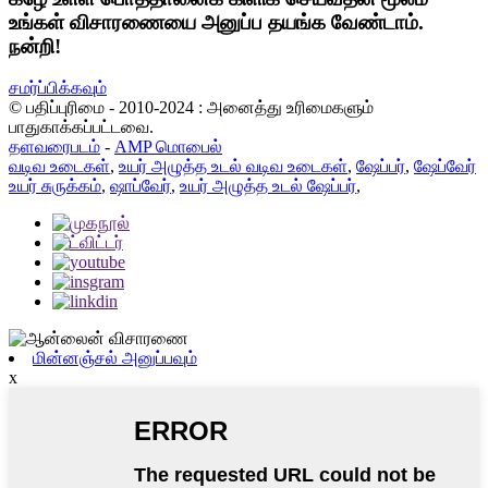
உங்கள் விசாரணையை அனுப்ப தயங்க வேண்டாம்.
நன்றி!
சமர்ப்பிக்கவும்
© பதிப்புரிமை - 2010-2024 : அனைத்து உரிமைகளும்
பாதுகாக்கப்பட்டவை.
தளவரைபடம்
-
AMP மொபைல்
வடிவ உடைகள்
,
உயர் அழுத்த உடல் வடிவ உடைகள்
,
ஷேப்பர்
,
ஷேப்வேர்
உயர் சுருக்கம்
,
ஷாப்வேர்
,
உயர் அழுத்த உடல் ஷேப்பர்
,
மின்னஞ்சல் அனுப்பவும்
x