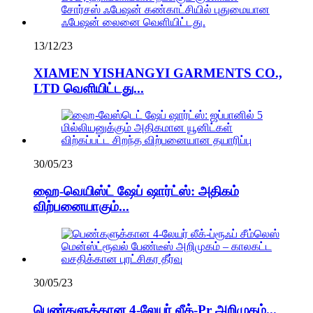
13/12/23
XIAMEN YISHANGYI GARMENTS CO.,
LTD வெளியிட்டது...
30/05/23
ஹை-வெயிஸ்ட் ஷேப் ஷார்ட்ஸ்: அதிகம்
விற்பனையாகும்...
30/05/23
பெண்களுக்கான 4-லேயர் லீக்-Pr அறிமுகம்...